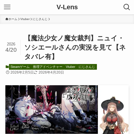
V-Lens
ホーム
Vtuber
にじさんじ
【魔法少女ノ魔女裁判】ニュイ・
2026
ソシエールさんの実況を見て【ネ
4/20
タバレ有】
Steamゲーム
推理アドベンチャー
Vtuber
にじさんじ
2026年2月5日
2026年4月20日