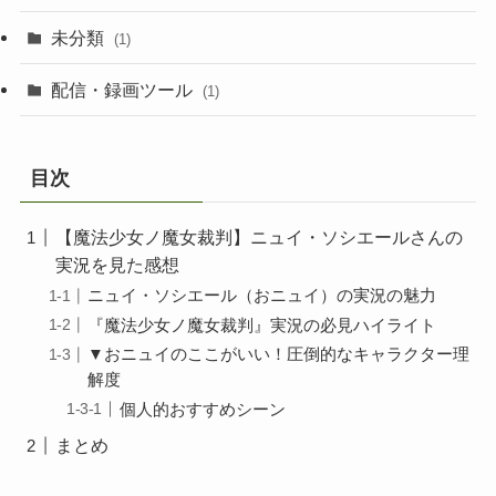
未分類
(1)
配信・録画ツール
(1)
目次
【魔法少女ノ魔女裁判】ニュイ・ソシエールさんの
実況を見た感想
ニュイ・ソシエール（おニュイ）の実況の魅力
『魔法少女ノ魔女裁判』実況の必見ハイライト
▼おニュイのここがいい！圧倒的なキャラクター理
解度
個人的おすすめシーン
まとめ