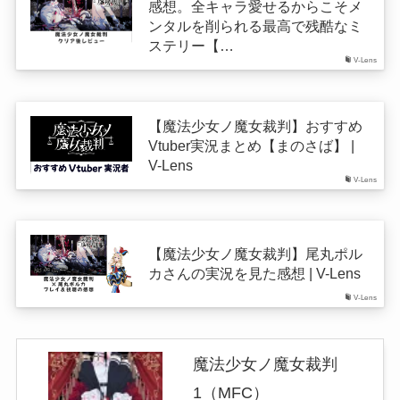
感想。全キャラ愛せるからこそメ
ンタルを削られる最高で残酷なミ
ステリー【…
V-Lens
【魔法少女ノ魔女裁判】おすすめ
Vtuber実況まとめ【まのさば】 |
V-Lens
V-Lens
【魔法少女ノ魔女裁判】尾丸ポル
カさんの実況を見た感想 | V-Lens
V-Lens
魔法少女ノ魔女裁判
1（MFC）