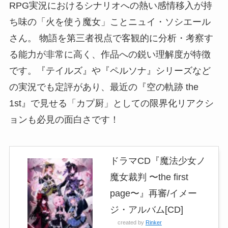
RPG実況におけるシナリオへの熱い感情移入が持
ち味の「火を使う魔女」ことニュイ・ソシエール
さん。 物語を第三者視点で客観的に分析・考察す
る能力が非常に高く、作品への鋭い理解度が特徴
です。『テイルズ』や『ペルソナ』シリーズなど
の実況でも定評があり、最近の『空の軌跡 the
1st』で見せる「カプ厨」としての限界化リアクシ
ョンも必見の面白さです！
ドラマCD『魔法少女ノ
魔女裁判 〜the first
page〜』再審/イメー
ジ・アルバム[CD]
created by
Rinker