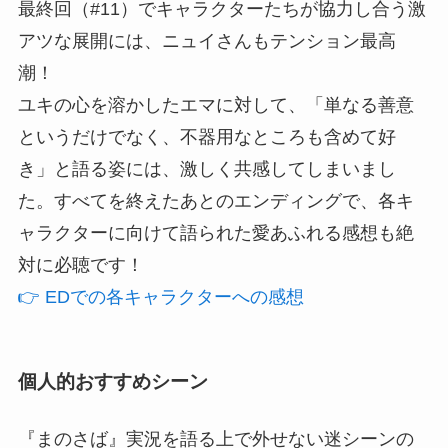
最終回（#11）でキャラクターたちが協力し合う激
アツな展開には、ニュイさんもテンション最高
潮！
ユキの心を溶かしたエマに対して、「単なる善意
というだけでなく、不器用なところも含めて好
き」と語る姿には、激しく共感してしまいまし
た。すべてを終えたあとのエンディングで、各キ
ャラクターに向けて語られた愛あふれる感想も絶
対に必聴です！
👉 EDでの各キャラクターへの感想
個人的おすすめシーン
『まのさば』実況を語る上で外せない迷シーンの