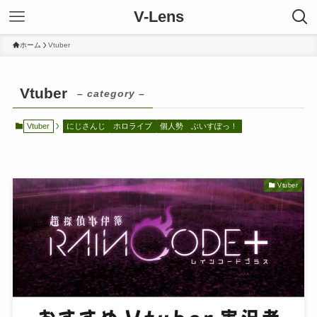
V-Lens
ホーム
Vtuber
Vtuber
– category –
Vtuber
にじさんじ
ホロライブ
個人勢
ぶいすぽっ！
Vtuber