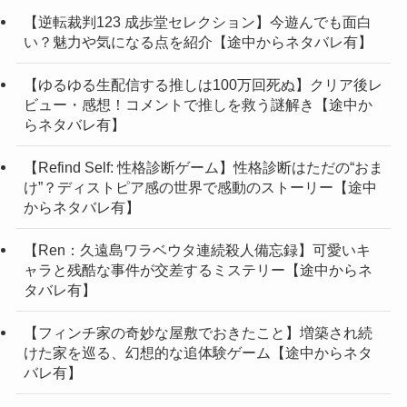
【逆転裁判123 成歩堂セレクション】今遊んでも面白
い？魅力や気になる点を紹介【途中からネタバレ有】
【ゆるゆる生配信する推しは100万回死ぬ】クリア後レ
ビュー・感想！コメントで推しを救う謎解き【途中か
らネタバレ有】
【Refind Self: 性格診断ゲーム】性格診断はただの“おま
け”？ディストピア感の世界で感動のストーリー【途中
からネタバレ有】
【Ren：久遠島ワラベウタ連続殺人備忘録】可愛いキ
ャラと残酷な事件が交差するミステリー【途中からネ
タバレ有】
【フィンチ家の奇妙な屋敷でおきたこと】増築され続
けた家を巡る、幻想的な追体験ゲーム【途中からネタ
バレ有】