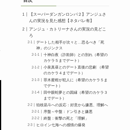
目次
【スーパーダンガンロンパ２】アンジュさ
んの実況を見た感想【ネタバレ有】
アンジュ・カトリーナさんの実況の見どこ
ろ
デートした相手が次々と…恐るべき「死
神」のジンクス
の
十神白夜（詐欺師）との別れ（希望の
カケラ５までデート）
小泉真昼とのデート直後の悲劇 （希望
のカケラ４までデート）
罪木蜜柑が犯人に（希望のカケラ５ま
でデート）
田中眼蛇夢との因縁（希望のカケラ３
までデート）
狛枝凪斗への反応：好意から嫌悪、理解へ
序盤～中盤：ドン引きと嫌悪
終盤：衝撃の死と「理解」
ヒロイン七海への感情の爆発