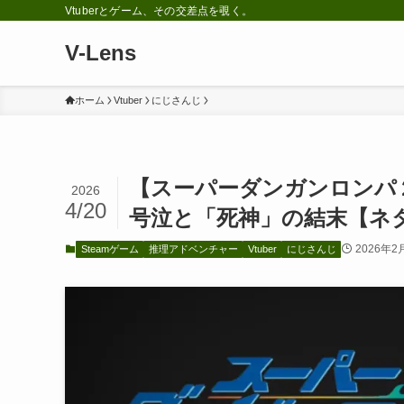
Vtuberとゲーム、その交差点を覗く。
V-Lens
ホーム
Vtuber
にじさんじ
【スーパーダンガンロンパ
2026
4/20
号泣と「死神」の結末【ネ
2026年2
Steamゲーム
推理アドベンチャー
Vtuber
にじさんじ