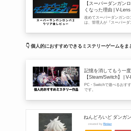
【スーパーダンガンロ
くなった理由 | V-Lens
改めてスーパーダンガンロ
は、管理人が『スーパーダ
👇 個人的におすすめできるミステリーゲームを
記憶を消してもう一
【Steam/Switch】 | V-
PC・Switchで遊べる
です。
ねんどろいど ダンガンロ
created by
Rinker