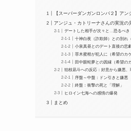
【スーパーダンガンロンパ２】アン
アンジュ・カトリーナさんの実況の
デートした相手が次々と…恐るべき
十神白夜（詐欺師）との別れ
小泉真昼とのデート直後の悲劇
罪木蜜柑が犯人に（希望のカ
田中眼蛇夢との因縁（希望の
狛枝凪斗への反応：好意から嫌悪、
序盤～中盤：ドン引きと嫌悪
終盤：衝撃の死と「理解」
ヒロイン七海への感情の爆発
まとめ