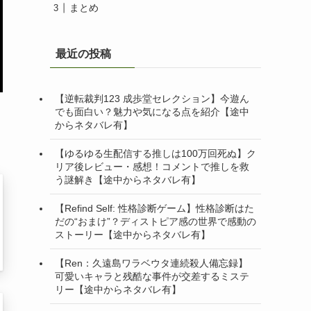
まとめ
最近の投稿
【逆転裁判123 成歩堂セレクション】今遊ん
でも面白い？魅力や気になる点を紹介【途中
からネタバレ有】
【ゆるゆる生配信する推しは100万回死ぬ】ク
リア後レビュー・感想！コメントで推しを救
う謎解き【途中からネタバレ有】
【Refind Self: 性格診断ゲーム】性格診断はた
だの“おまけ”？ディストピア感の世界で感動の
ストーリー【途中からネタバレ有】
【Ren：久遠島ワラベウタ連続殺人備忘録】
可愛いキャラと残酷な事件が交差するミステ
リー【途中からネタバレ有】