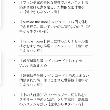
【フィンチ家の奇妙な屋敷でおきたこと】増
築され続けた家を巡る、幻想的な追体験ゲー
ム【途中からネタバレ有】
【outside the door】レビュー：117円で体験
できる狂気。裁いていたのは“誰”なのか？【途
中からネタバレ有】
【Tangle Tower】休日にぴったり！セール価
格がおすすめな推理アドベンチャー【途中か
らネタバレ有】
【超探偵事件簿 レインコード】おすすめ
Vtuber実況まとめ
【超探偵事件簿 レインコード】雨の止まない
閉鎖された街、作りこまれた世界観【途中か
らネタバレ有】
【中の人は誰】Vtuberのタブーに切り込むミ
ステリー『中の人は誰』クリア感想！逆裁風
のシステムが熱い【途中からネタバレ有】