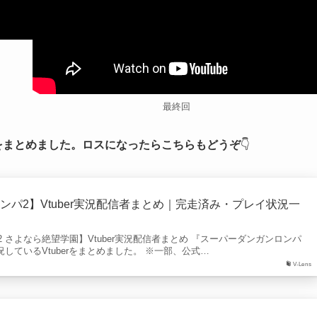
最終回
rをまとめました。ロスになったらこちらもどうぞ
👇
ンパ2】Vtuber実況配信者まとめ｜完走済み・プレイ状況一
 さよなら絶望学園】Vtuber実況配信者まとめ 『スーパーダンガンロンパ
況しているVtuberをまとめました。 ※一部、公式…
V-Lens