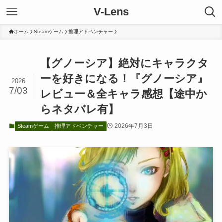
V-Lens
ホーム
Steamゲーム
推理アドベンチャー
【グノーシア】絶対にキャラクタ
ーを好きになる！『グノーシア』
2026
7/03
レビュー＆全キャラ感想【途中か
らネタバレ有】
2026年7月3日
Steamゲーム
推理アドベンチャー